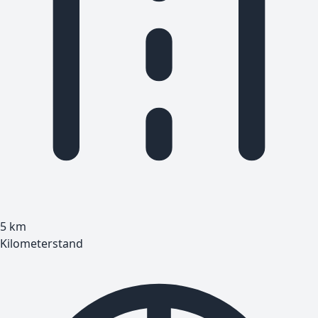
5
km
Kilometerstand